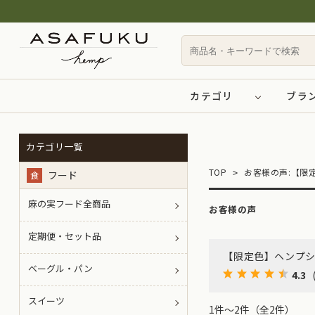
カテゴリ
ブラ
カテゴリ一覧
TOP
お客様の声:【限
フード
食
麻の実フード全商品
お客様の声
定期便・セット品
【限定色】ヘンプ
ベーグル・パン
4.3
スイーツ
1件～2件（全2件）