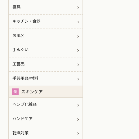
寝具
キッチン・食器
お風呂
手ぬぐい
工芸品
手芸用品/材料
スキンケア
美
ヘンプ化粧品
ハンドケア
乾燥対策