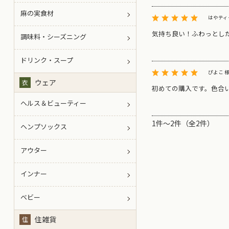
麻の実食材
はやティ
気持ち良い！ふわっとし
調味料・シーズニング
ドリンク・スープ
ぴよこ 
ウェア
衣
初めての購入です。色合
ヘルス＆ビューティー
1件～2件（全2件）
ヘンプソックス
アウター
インナー
ベビー
住雑貨
住