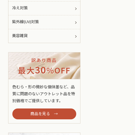
冷え対策
紫外線(UV)対策
美容雑貨
訳あり商品
30
最大
%OFF
色むら・形の微妙な個体差など、品
質に問題のないアウトレット品を特
別価格でご提供しています。
商品を見る →