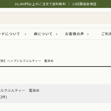
10,000円以上のご注文で送料無料
│
10日間返金保証
ンドについて
麻について
お客様の声
ご利
定色】ヘンプシルクふんティー 藍染め
シルクふんティー 藍染め
(2件)