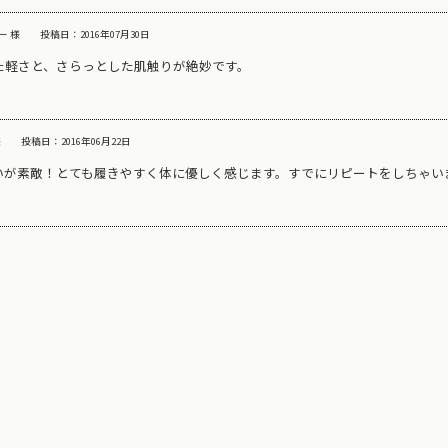
ー 様
投稿日：2016年07月30日
た軽さと、さらっとした肌触りが絶妙です。
様
投稿日：2016年06月22日
いが素敵！とても履きやすく体に優しく感じます。すでにリピートをしちゃい