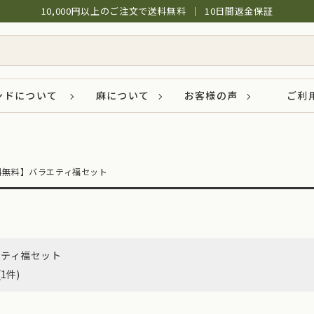
10,000円以上のご注文で送料無料
│
10日間返金保証
ンドについて
麻について
お客様の声
ご利
料無料】バラエティ福セット
エティ福セット
(1件)