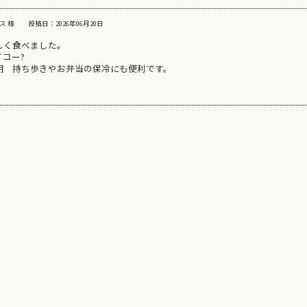
ス 様
投稿日：2026年06月20日
しく食べました。
コー?
期 持ち歩きやお弁当の保冷にも便利です。