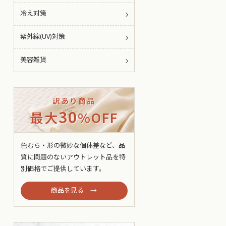
冷え対策
紫外線(UV)対策
美容雑貨
訳あり商品
30
最大
%OFF
色むら・形の微妙な個体差など、品
質に問題のないアウトレット品を特
別価格でご提供しています。
商品を見る →