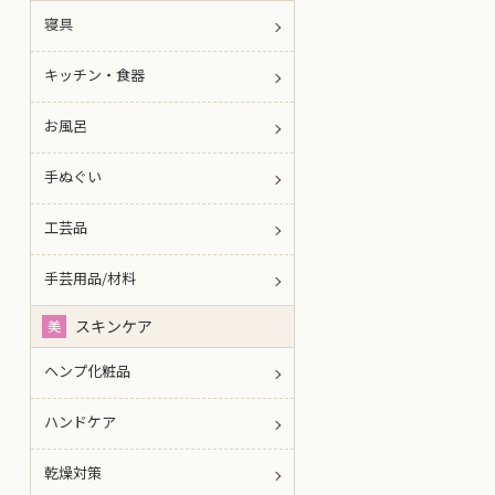
寝具
キッチン・食器
お風呂
手ぬぐい
工芸品
手芸用品/材料
スキンケア
美
ヘンプ化粧品
ハンドケア
乾燥対策