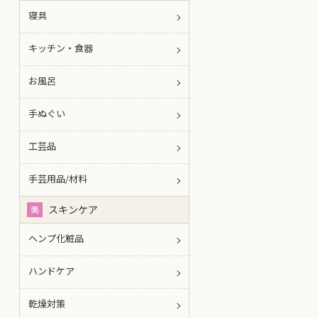
寝具
キッチン・食器
お風呂
手ぬぐい
工芸品
手芸用品/材料
スキンケア
美
ヘンプ化粧品
ハンドケア
乾燥対策