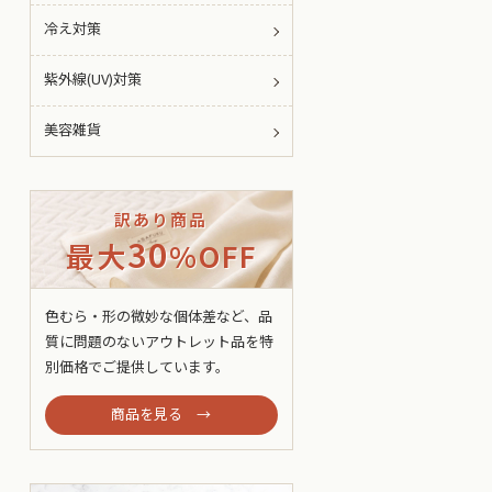
冷え対策
紫外線(UV)対策
美容雑貨
訳あり商品
30
最大
%OFF
色むら・形の微妙な個体差など、品
質に問題のないアウトレット品を特
別価格でご提供しています。
商品を見る →