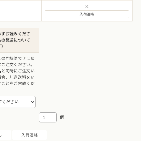
×
必ずお読みくださ
品の発送について
）:
との同梱はできませ
にご注文ください。
品と同時にご注文い
場合、別途送料をい
すことをご容赦くだ
個