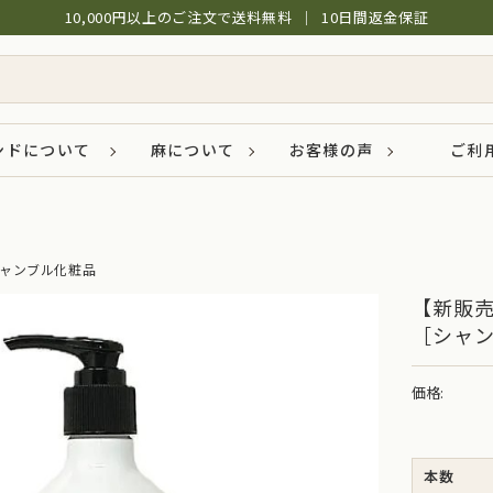
10,000円以上のご注文で送料無料
│
10日間返金保証
ンドについて
麻について
お客様の声
ご利
ャンブル化粧品
【新販
［シャ
価格:
本数