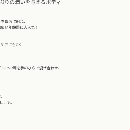
ぷりの潤いを与えるボディ
スを贅沢に配合。
幅広い年齢層に大人気！
ケアにもOK
ル1～2滴を手のひらで混ぜ合わせ、
す。
めします。