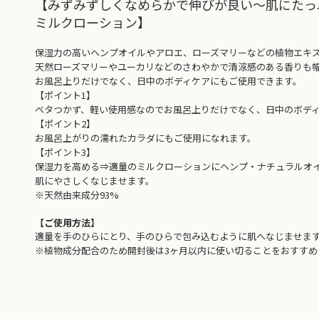
【みずみずしくなめらかで伸びが良い～肌にたっ
ミルクローション】
保湿力の高いヘンプオイルやアロエ、ローズマリーなどの植物エキ
天然ローズマリーやユーカリなどのさわやかで清涼感のある香りも
お風呂上りだけでなく、日中のボディケアにもご使用できます。
【ポイント1】
ベタつかず、軽い使用感なのでお風呂上りだけでなく、日中のボディ
【ポイント2】
お風呂上がりの濡れたカラダにもご使用になれます。
【ポイント3】
保湿力を高める⇒適量のミルクローションにヘンプ・ナチュラルオイ
肌にやさしくなじませます。
※天然由来成分93%
【ご使用方法】
適量を手のひらにとり、手のひらで包み込むように肌へなじませま
※植物成分配合のため開封後は3ヶ月以内に使い切ることをおすす