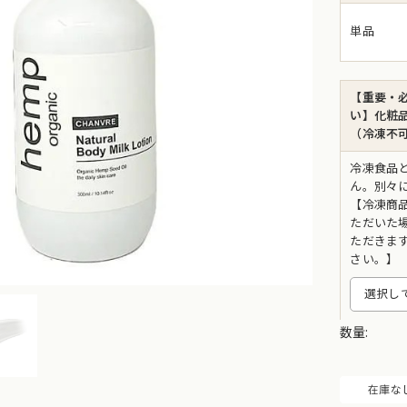
単品
【重要・
い】化粧
（冷凍不可
冷凍食品
ん。別々
【冷凍商
ただいた
ただきま
さい。】
数量: