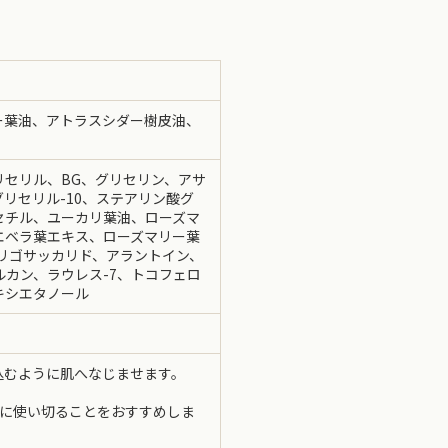
ー葉油、アトラスシダー樹皮油、
セリル、BG、グリセリン、アサ
リセリル-10、ステアリン酸グ
セチル、ユーカリ葉油、ローズマ
エベラ葉エキス、ローズマリー葉
オリゴサッカリド、アラントイン、
アルカン、ラウレス-7、トコフェロ
キシエタノール
込むように肌へなじませます。
内に使い切ることをおすすめしま