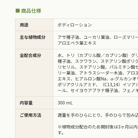
■ 商品仕様
用途
ボディローション
主な植物成分
アサ種子油、ユーカリ葉油、ローズマリ
アロエベラ葉エキス
全配合成分
水、トリ（カプリル酸／カプリン酸）グリ
種子油、スクワラン、ステアリン酸ポリグ
リセリル、ステアリン酸、パルミチン酸
リー葉油、アトラスシーダー木油、アロ
エキス、ヒアルロン酸Na、α-グルカン
ポリアクリルアミド、（C13,14）イソ
ール、セイヨウアブラナ種子油、フェノ
内容量
300 mL
ご使用方法
適量を手のひらにとり、手のひらで包み
※植物成分配合のため開封後は3ヶ月以
す。