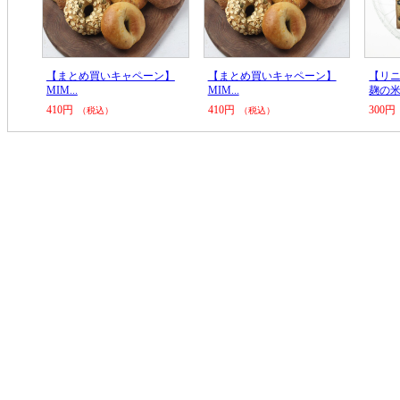
イル
【まとめ買いキャペーン】
【まとめ買いキャペーン】
【リ
MIM...
MIM...
麹の米.
410円
410円
300円
（税込）
（税込）