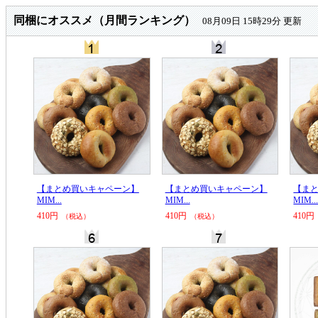
同梱にオススメ（月間ランキング）
08月09日 15時29分 更新
プ安
【まとめ買いキャペーン】
【まとめ買いキャペーン】
【ま
MIM...
MIM...
MIM..
410円
410円
410円
（税込）
（税込）