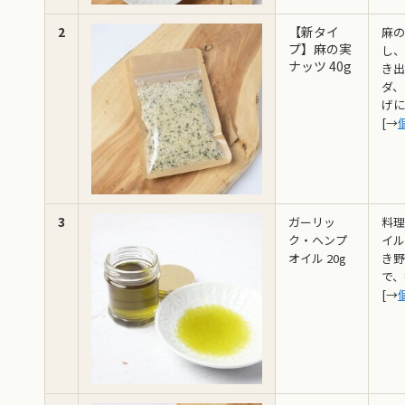
2
【新タイ
麻の
プ】麻の実
し、
ナッツ 40g
き出
ダ、
げに
[→
3
ガーリッ
料理
ク・ヘンプ
イル
オイル 20g
き野
で、
[→