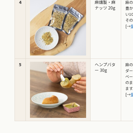
4
麻燻製・麻
麻の
ナッツ 20g
豊か
い1
その
[→
5
ヘンプバタ
麻の
ー 30g
ダー
ベー
のま
ます
[→