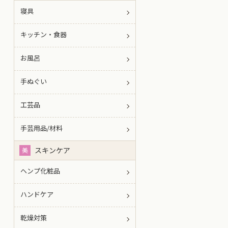
寝具
キッチン・食器
お風呂
手ぬぐい
工芸品
手芸用品/材料
スキンケア
美
ヘンプ化粧品
ハンドケア
乾燥対策