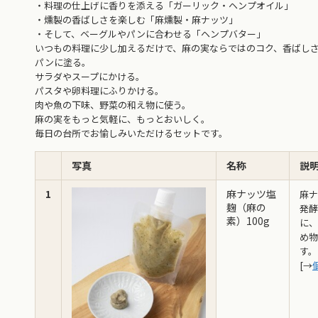
・料理の仕上げに香りを添える「ガーリック・ヘンプオイル」
・燻製の香ばしさを楽しむ「麻燻製・麻ナッツ」
・そして、ベーグルやパンに合わせる「ヘンプバター」
いつもの料理に少し加えるだけで、麻の実ならではのコク、香ばし
パンに塗る。
サラダやスープにかける。
パスタや卵料理にふりかける。
肉や魚の下味、野菜の和え物に使う。
麻の実をもっと気軽に、もっとおいしく。
毎日の台所でお愉しみいただけるセットです。
写真
名称
説
1
麻ナッツ塩
麻ナ
麹（麻の
発酵
素）100g
に、
め物
す。
[→