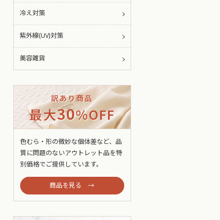
冷え対策
紫外線(UV)対策
美容雑貨
訳あり商品
30
最大
%OFF
色むら・形の微妙な個体差など、品
質に問題のないアウトレット品を特
別価格でご提供しています。
商品を見る →