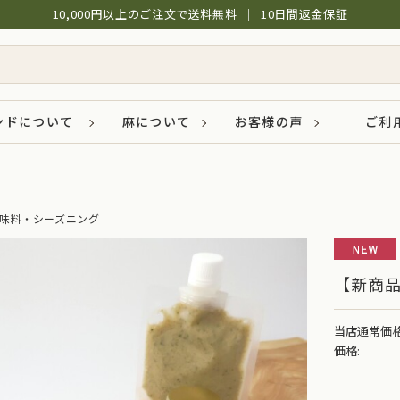
10,000円以上のご注文で送料無料
│
10日間返金保証
ンドについて
麻について
お客様の声
ご利
味料・シーズニング
【新商
当店通常価格
価格: