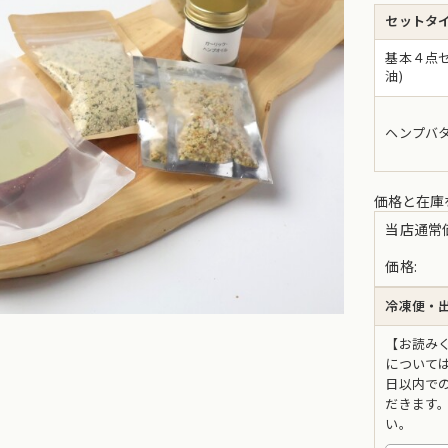
セットタ
基本４点セ
油)
ヘンプバ
価格と在庫
当店通常
価格:
冷凍便・出
【お読み
については
日以内で
だきます
い。