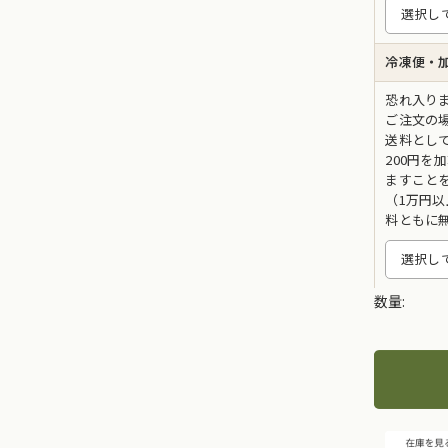
冷凍便・
恐れ入り
ご注文の
送料とし
200円を
ますこと
（1万円
料ともに
数量: