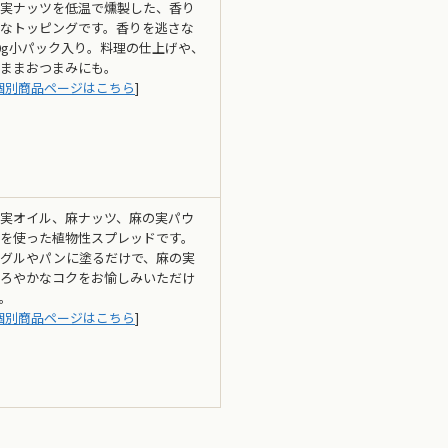
実ナッツを低温で燻製した、香り
なトッピングです。香りを逃さな
0g小パック入り。料理の仕上げや、
ままおつまみにも。
個別商品ページはこちら
]
実オイル、麻ナッツ、麻の実パウ
を使った植物性スプレッドです。
グルやパンに塗るだけで、麻の実
ろやかなコクをお愉しみいただけ
。
個別商品ページはこちら
]