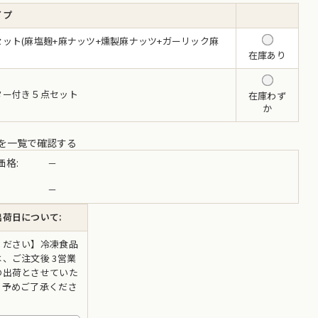
イプ
ット(麻塩麹+麻ナッツ+燻製麻ナッツ+ガーリック麻
在庫あり
ター付き５点セット
在庫わず
か
を一覧で確認する
価格:
－
－
荷日について:
ください】冷凍食品
、ご注文後 3営業
の出荷とさせていた
。予めご了承くださ