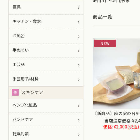
4件中1件～4件を表示
寝具
商品一覧
キッチン・食器
お風呂
手ぬぐい
工芸品
手芸用品/材料
スキンケア
美
ヘンプ化粧品
【新商品】麻の実の台所
ハンドケア
当店通常価格:
¥2,
価格:
¥2,000
(税込)
乾燥対策