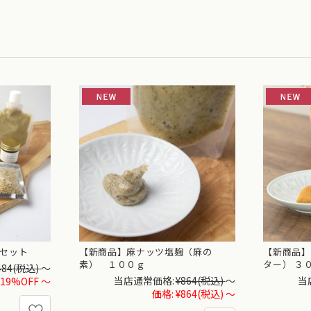
セット
【新商品】麻ナッツ塩麹（麻の
【新商品】
素） １００ｇ
ター） ３
484
(税込)
～
当店通常価格:
¥864
(税込)
～
当
19%OFF
～
価格:
¥864
(税込)
～