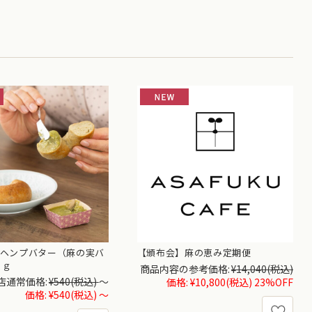
ヘンプバター（麻の実バ
【頒布会】麻の恵み定期便
０ｇ
商品内容の参考価格:
¥14,040
(税込)
店通常価格:
¥540
(税込)
～
価格:
¥10,800
(税込)
23%OFF
価格:
¥540
(税込)
～