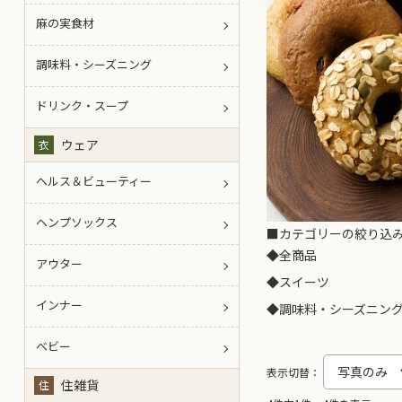
麻の実食材
調味料・シーズニング
ドリンク・スープ
ウェア
衣
ヘルス＆ビューティー
ヘンプソックス
■カテゴリーの絞り込
◆
全商品
アウター
◆
スイーツ
インナー
◆
調味料・シーズニン
ベビー
表示切替：
住雑貨
住