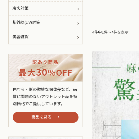
冷え対策
紫外線(UV)対策
4件中1件～4件を表示
美容雑貨
訳あり商品
30
最大
%OFF
色むら・形の微妙な個体差など、品
質に問題のないアウトレット品を特
別価格でご提供しています。
商品を見る →