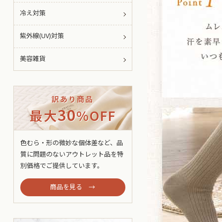
冷え対策
紫外線(UV)対策
美容雑貨
訳あり商品
30
最大
%OFF
色むら・形の微妙な個体差など、品
質に問題のないアウトレット品を特
別価格でご提供しています。
商品を見る →