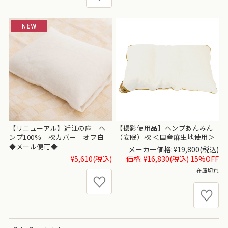
【リニューアル】近江の麻 ヘ
【撮影使用品】ヘンプあんみん
ンプ100% 枕カバー オフ白
（安眠）枕 ＜国産麻生地使用＞
◆メール便可◆
メーカー価格:
¥19,800
(税込)
¥5,610
(税込)
価格:
¥16,830
(税込)
15%OFF
在庫切れ