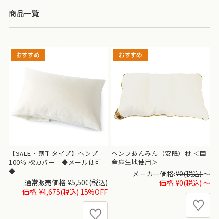
商品一覧
【SALE・薄手タイプ】ヘンプ
ヘンプあんみん（安眠）枕 ＜国
100% 枕カバー ◆メール便可
産麻生地使用＞
◆
メーカー価格:
¥0
(税込)
～
通常販売価格:
¥5,500
(税込)
価格:
¥0
(税込)
～
価格:
¥4,675
(税込)
15%OFF