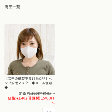
商品一覧
【若干の縫製不良15％OFF】ヘ
ンプ安眠マスク ◆メール便可
◆
定価:
¥1,650
(非課税)
～
価格:
¥1,402
(非課税)
15%OFF
～