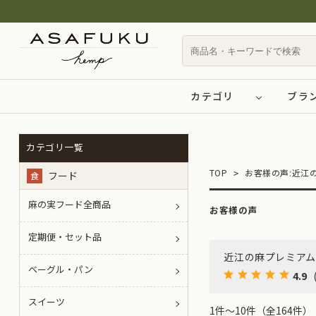
カテゴリ
ブラ
カテゴリ一覧
TOP
お客様の声:近江
フード
食
麻の実フード全商品
お客様の声
定期便・セット品
近江の麻プレミアム
ベーグル・パン
4.9
スイーツ
1件～10件（全164件） 