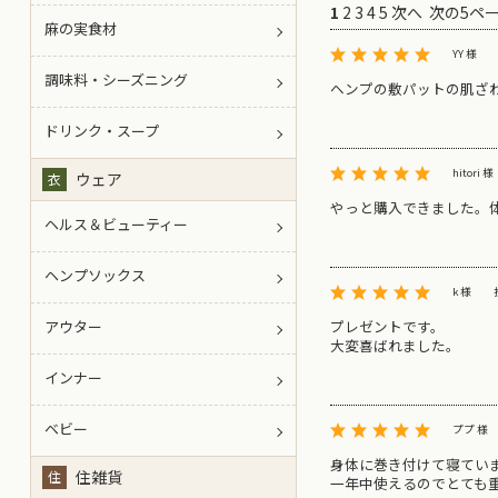
1
2
3
4
5
次へ
次の5ペ
麻の実食材
YY 様
調味料・シーズニング
ヘンプの敷パットの肌ざ
ドリンク・スープ
hitori 様
ウェア
衣
やっと購入できました。
ヘルス＆ビューティー
ヘンプソックス
k 様
プレゼントです。
アウター
大変喜ばれました。
インナー
ベビー
ププ 様
身体に巻き付けて寝てい
住雑貨
住
一年中使えるのでとても