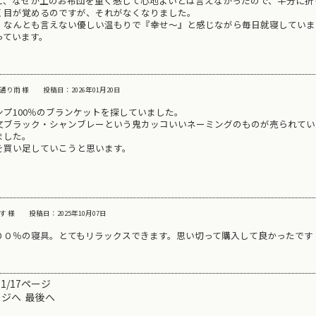
と、なぜか上のお布団を重く感じて心地よいとは言えなかったので、半分に折
く目が覚めるのですが、それがなくなりました。
、なんとも言えない優しい温もりで『幸せ～』と感じながら毎日就寝していま
っています。
通り雨 様
投稿日：2026年01月20日
プ100％のブランケットを探していました。
文ブラック・シャンブレーという鬼カッコいいネーミングのものが売られてい
ました。
を買い足していこうと思います。
す 様
投稿日：2025年10月07日
００％の寝具。とてもリラックスできます。思い切って購入して良かったです
1/17ページ
ージへ
最後へ