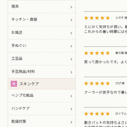
寝具
メガネ 
キッチン・食器
とにかく気持ちが良い。
これからの暑い時期には
お風呂
手ぬぐい
春の猫 
工芸品
買って良かったです。よ
手芸用品/材料
スキンケア
美
ぴぴ 様
クーラーが苦手なので暑
ヘンプ化粧品
ハンドケア
ロイマム
乾燥対策
敷きパットの気持ちよさ