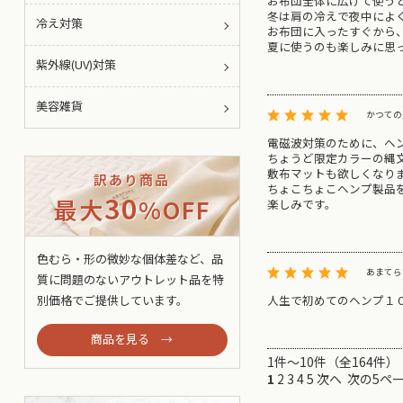
お布団全体に広げて使う
冬は肩の冷えで夜中によ
冷え対策
お布団に入ったすぐから
夏に使うのも楽しみに思
紫外線(UV)対策
美容雑貨
かつての
電磁波対策のために、ヘン
ちょうど限定カラーの縄
敷布マットも欲しくなり
訳あり商品
ちょこちょこヘンプ製品
30
最大
%OFF
楽しみです。
色むら・形の微妙な個体差など、品
あまてら
質に問題のないアウトレット品を特
人生で初めてのヘンプ１
別価格でご提供しています。
商品を見る →
1件～10件（全164件） 
1
2
3
4
5
次へ
次の5ペ