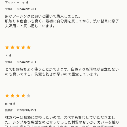
マッツィーニャ 様
投稿日：2022年09月23日
麻がアーシングに良いと聞いて購入しました。
肌触りや色合いも良く、最初に自分用を買ってから、洗い替えに息子
夫婦用にと買い足しています。
Ｋ 様
投稿日：2022年09月20日
とても気持ちよく使うことができます。白色よりも汚れが目立たない
のも良いですし、洗濯も乾きが早いので重宝しています。
mimi 様
投稿日：2022年08月05日
枕カバーは頻繁に交換したいので、スペアも買わせていただきまし
た。シンプルな袋型なのとサラサラした材質のせいか、カバーを織り
込んでも織り込んでも枕が出てきやすいので、カバーの内部で枕がし