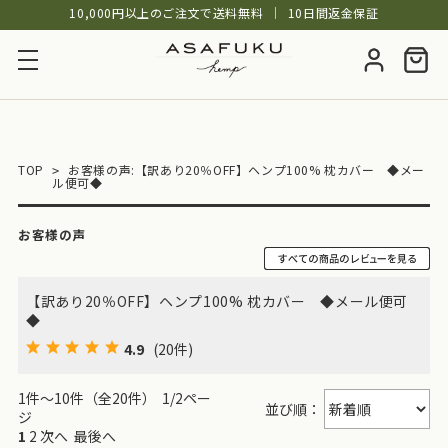
10,000円以上のご注文で送料無料
│
10日間返金保証
TOP
お客様の声:【訳あり20％OFF】ヘンプ100% 枕カバー ◆メー
ル便可◆
お客様の声
【訳あり20％OFF】ヘンプ100% 枕カバー ◆メール便可
◆
4.9
(20件)
1件～10件（全20件） 1/2ペー
並び順：
ジ
1
2
次へ
最後へ