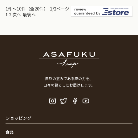
1件～10件（全20件） 1/2ページ
1
2
次へ
最後へ
自然の恵みである麻の力を、
日々の暮らしにお届けします。
ショッピング
食品